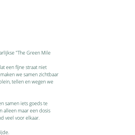
rlijkse "The Green Mile 
 een fijne straat niet 
jd maken we samen zichtbaar 
plein, tellen en wegen we 
en samen iets goeds te 
en alleen maar een dosis 
d veel voor elkaar.
ijde.