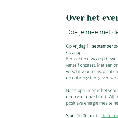
Over het ev
Doe je mee met de
Op 
vrijdag 11 september
 s
Cleanup."
Een ochtend waarop bewoners
vanzelf ontstaat. Met een p
verschil voor mens, plant e
de opbrengst en geven we a
Naast opruimen is het voor
doen voor onze buurt. Wij re
positieve energie mee te nem
Start:
 10.00 uur bij 
de tuine