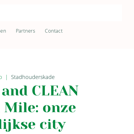
ten
Partners
Contact
p
  |  
Stadhouderskade
 and CLEAN
 Mile: onze
lijkse city