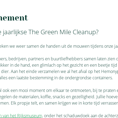
enement
 jaarlijkse The Green Mile Cleanup?
teken we weer samen de handen uit de mouwen tijdens onze jaa
, bedrijven, partners en buurtliefhebbers samen laten zien dat
rikker in de hand, een glimlach op het gezicht en een beetje ti
n dier. Aan het einde verzamelen we al het afval op het Hemony
lles een laatste bestemming in de ondergrondse containers.
al ook een mooi moment om elkaar te ontmoeten, bij te praten 
gelen de materialen, koffie, snacks en gezelligheid. Jullie hoev
en. Elk propje telt, en samen krijgen we in korte tijd verrassen
n van het Rijksmuseum,
 onder het schaduwdoek aan de achterz