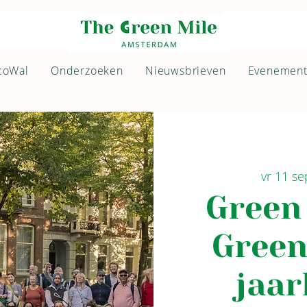
coWal
Onderzoeken
Nieuwsbrieven
Evenemen
vr 11 se
Green
Green
jaar