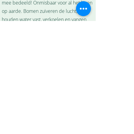
mee bedeeld! Onmisbaar voor al het leven
op aarde. Bomen zuiveren de lucht,
houden water vast, verkoelen en vangen
fijnstof af.
Wist je dat op de iep zeker 77 verschillende
insecten leven? Bomen bieden dus ook een
thuis voor hen, vogels en andere soorten.
En dan hebben we het ondergrondse leven
nog niet eens benoemd! Onder onze
voeten leeft een heel netwerk van micro-
organismen, schimmels en nog veel meer.
En als klap op de vuurpijl staan er
monumentale bomen in het Carel
Willinkplantsoen (Mammoetboom daterend
uit 1962) en in het Leidsebosje (platanen