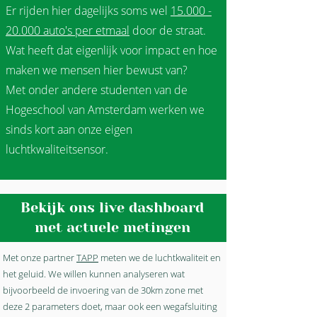
Er rijden hier dagelijks soms wel
15.000 -
20.000 auto's per etmaal
door de straat.
Wat heeft dat eigenlijk voor impact en hoe
maken we mensen hier bewust van?
Met onder andere studenten van de
Hogeschool van Amsterdam werken we
sinds kort aan onze eigen
luchtkwaliteitsensor.
Bekijk ons live dashboard
met actuele metingen
Met onze partner
TAPP
meten we de luchtkwaliteit en
het geluid. We willen kunnen analyseren wat
bijvoorbeeld de invoering van de 30km zone met
deze 2 parameters doet, maar ook een wegafsluiting