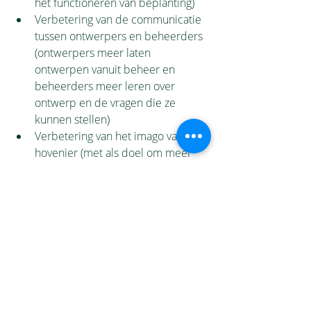
het functioneren van beplanting)
Verbetering van de communicatie 
tussen ontwerpers en beheerders 
(ontwerpers meer laten 
ontwerpen vanuit beheer en 
beheerders meer leren over 
ontwerp en de vragen die ze 
kunnen stellen) 
Verbetering van het imago van de 
hovenier (met als doel om meer 
jongeren/zij-instromers te 
enthousiasmeren om te gaan 
werken in het groen)
Recente blogposts
Alles weergeven