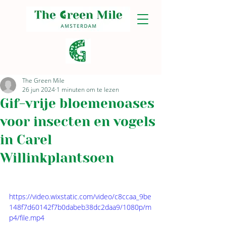
The Green Mile
26 jun 2024
1 minuten om te lezen
Gif-vrije bloemenoases
voor insecten en vogels
in Carel
Willinkplantsoen
https://video.wixstatic.com/video/c8ccaa_9be
148f7d60142f7b0dabeb38dc2daa9/1080p/m
p4/file.mp4