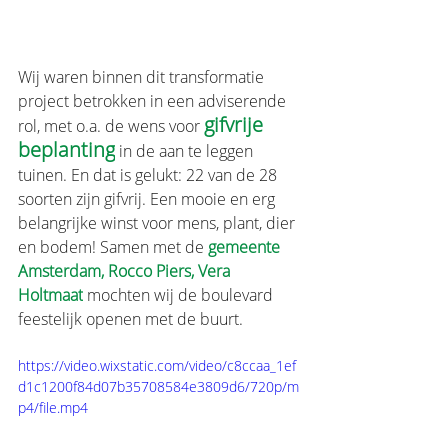
Wij waren binnen dit transformatie 
project betrokken in een adviserende 
gifvrije 
rol, met o.a. de wens voor 
beplanting
 in de aan te leggen 
tuinen. En dat is gelukt: 22 van de 28 
soorten zijn gifvrij. Een mooie en erg 
belangrijke winst voor mens, plant, dier 
en bodem! Samen met de
gemeente 
Amsterdam
, 
Rocco Piers
, 
Vera 
Holtmaat
mochten wij de boulevard 
feestelijk openen met de buurt. 
https://video.wixstatic.com/video/c8ccaa_1ef
d1c1200f84d07b35708584e3809d6/720p/m
p4/file.mp4